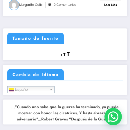
EL NEPOTISMO Y CLIENTELISMO
Margarita Celis
0 Comentarios
Leer Más
DEL MINISTERIO DE LA IGUALDAD
Y EQUIDAD, DONDE SE
SUPLANTO LA REPRESENTACION
SUSTANTIVA DE LAS PERSONAS
Tamaño de fuente
CON DISCAPACIDAD EN
COLOMBIA.
Reducir
Restablecer
Aumentar
T
T
T
tamaño
tamaño
tamaño
de
de
fuente.
de
fuente
Cambia de Idioma
fuente.
Español
..."Cuando uno sabe que la guerra ha terminado, ya puede
mostrar con honor las cicatrices. Y hasta abrazar al
adversario"...Robert Graves "Después de la Guerra"