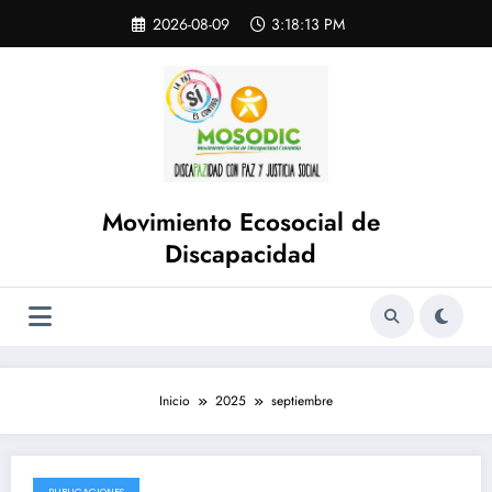
Saltar
Skip
2026-08-09
3:18:13 PM
to
al
content
contenido
Movimiento Ecosocial de
Discapacidad
Inicio
2025
septiembre
PUBLICACIONES