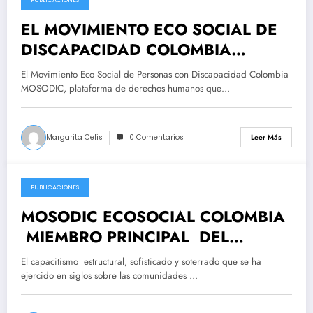
2025-09-26
EL MOVIMIENTO ECO SOCIAL DE
DISCAPACIDAD COLOMBIA
(MOSODIC), SE COMPLACE EN
El Movimiento Eco Social de Personas con Discapacidad Colombia
MANIFESTAR A LA OPINIÓN
MOSODIC, plataforma de derechos humanos que…
PÚBLICA, LA ADHESIÓN A LA
CAMPAÑA PRESIDENCIAL DEL
Margarita Celis
0 Comentarios
Leer Más
PRE-CANDIDATO PRESIDENCIAL
DE COLOMBIA IVAN CEPEDA.
PUBLICACIONES
2025-09-12
MOSODIC ECOSOCIAL COLOMBIA
MIEMBRO PRINCIPAL DEL
CONSEJO NACIONAL DE PAZ ,
El capacitismo estructural, sofisticado y soterrado que se ha
RECONCILIACIÓN Y
ejercido en siglos sobre las comunidades …
CONVIVENCIA- CNPRC -RECHAZA