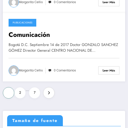
Margarita Cellis
0 Comentarios
Leer Más
PUBLICACIONES
2017-09-20
Comunicación
Bogotá D.C. Septiembre 14 de 2017 Doctor GONZALO SANCHEZ
GÓMEZ Director General CENTRO NACIONAL DE…
Margarita Cellis
0 Comentarios
Leer Más
Navegación
…
1
2
7
de
entradas
Tamaño de fuente