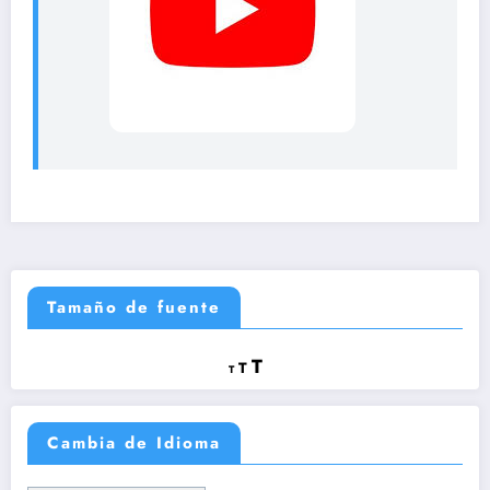
Tamaño de fuente
Reducir
Restablecer
Aumentar
T
T
T
tamaño
tamaño
tamaño
de
de
fuente.
de
fuente
Cambia de Idioma
fuente.