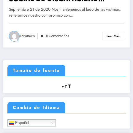
COLOMBIA LOS DERECHOS SON
Septiembre 21 de 2020 Nos mantenemos al lado de las víctimas.
PARA CUIDAR LA VIDA DE LAS
reiteramos nuestro compromiso con…
PERSONAS POR UNA
CUIDADANÍA ACTIVA
Adminwp
0 Comentarios
Leer Más
#SOMOSMASPORLAVIDA
Tamaño de fuente
Reducir
Restablecer
Aumentar
T
T
T
tamaño
tamaño
tamaño
de
de
fuente.
de
fuente
Cambia de Idioma
fuente.
Español