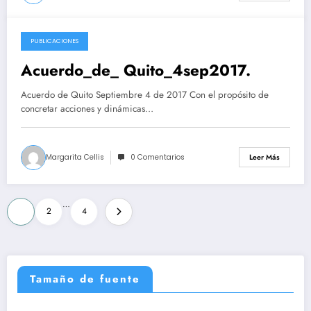
PUBLICACIONES
2017-09-05
Acuerdo_de_ Quito_4sep2017.
Acuerdo de Quito Septiembre 4 de 2017 Con el propósito de
concretar acciones y dinámicas…
Margarita Cellis
0 Comentarios
Leer Más
Navegación
…
1
2
4
de
entradas
Tamaño de fuente