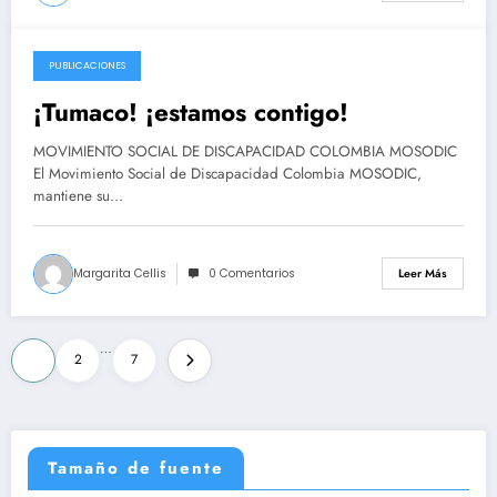
PUBLICACIONES
2017-10-13
¡Tumaco! ¡estamos contigo!
MOVIMIENTO SOCIAL DE DISCAPACIDAD COLOMBIA MOSODIC
El Movimiento Social de Discapacidad Colombia MOSODIC,
mantiene su…
Margarita Cellis
0 Comentarios
Leer Más
Navegación
…
1
2
7
de
entradas
Tamaño de fuente