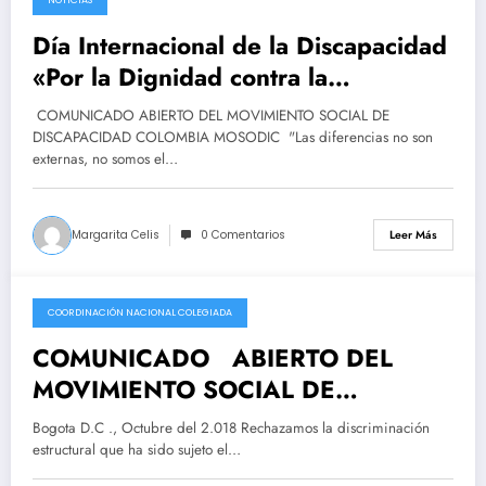
2018-12-03
Día Internacional de la Discapacidad
«Por la Dignidad contra la
mendicidad»
COMUNICADO ABIERTO DEL MOVIMIENTO SOCIAL DE
DISCAPACIDAD COLOMBIA MOSODIC "Las diferencias no son
externas, no somos el…
Margarita Celis
0 Comentarios
Leer Más
COORDINACIÓN NACIONAL COLEGIADA
2018-10-18
COMUNICADO ABIERTO DEL
MOVIMIENTO SOCIAL DE
DISCAPACIDAD COLOMBIA –
Bogota D.C ., Octubre del 2.018 Rechazamos la discriminación
MOSODIC
estructural que ha sido sujeto el…