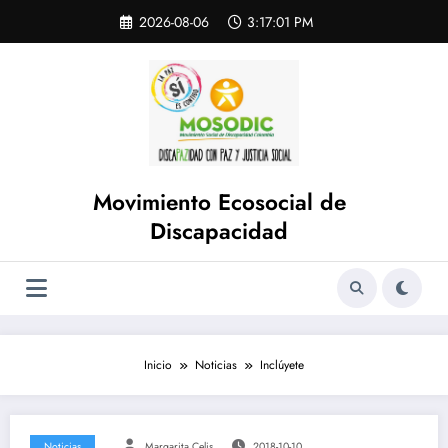
Saltar
Skip
2026-08-06
3:17:02 PM
to
al
content
contenido
Movimiento Ecosocial de
Discapacidad
Inicio
Noticias
Inclúyete
Noticias
Margarita Celis
2018-10-10