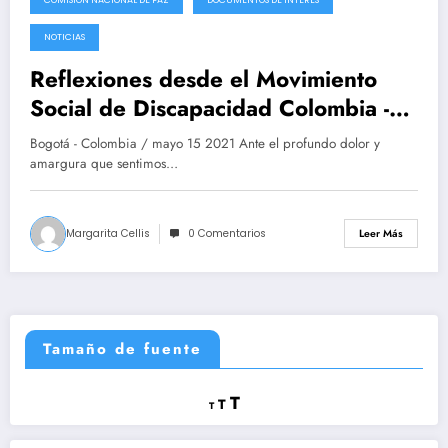
2021-05-14
NOTICIAS
Reflexiones desde el Movimiento
Social de Discapacidad Colombia -
MOSODIC- ante la represión violenta
Bogotá - Colombia / mayo 15 2021 Ante el profundo dolor y
desatada por el gobierno de Iván
amargura que sentimos…
Duque
Margarita Cellis
0 Comentarios
Leer Más
Tamaño de fuente
Reducir
Restablecer
Aumentar
T
T
T
tamaño
tamaño
tamaño
de
de
fuente.