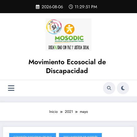
Saltar
Skip
2026-08-06
11:29:51 PM
to
al
content
contenido
Movimiento Ecosocial de
Discapacidad
Inicio
2021
mayo
COMISIÓN NACIONAL DE PAZ
DOCUMENTOS DE INTERÉS