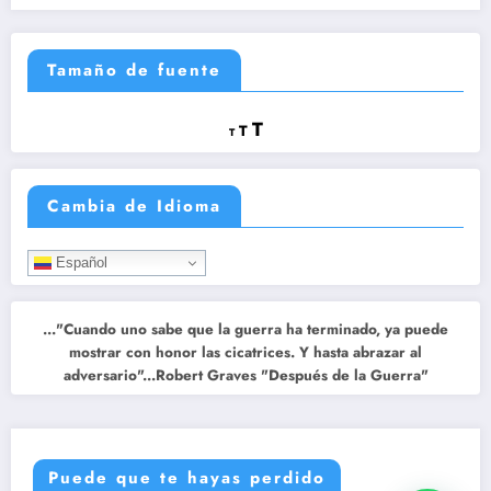
Tamaño de fuente
Reducir
Restablecer
Aumentar
T
T
T
tamaño
tamaño
tamaño
de
de
fuente.
de
fuente
Cambia de Idioma
fuente.
Español
..."Cuando uno sabe que la guerra ha terminado, ya puede
mostrar con honor las cicatrices. Y hasta abrazar al
adversario"...Robert Graves "Después de la Guerra"
Puede que te hayas perdido