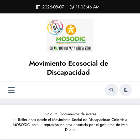
Saltar
Skip
2026-08-07
11:03:47 AM
to
al
content
contenido
Movimiento Ecosocial de
Discapacidad
Inicio
Documentos de interés
Reflexiones desde el Movimiento Social de Discapacidad Colombia -
MOSODIC- ante la represión violenta desatada por el gobierno de Iván
Duque