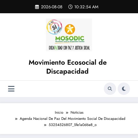
Saltar
Skip
2026-08-08
10:32:54 AM
to
al
content
contenido
Movimiento Ecosocial de
Discapacidad
Inicio
Noticias
Agenda Nacional De Paz Del Movimiento Social De Discapacidad
53254526807_5fe1a0d6e8_o