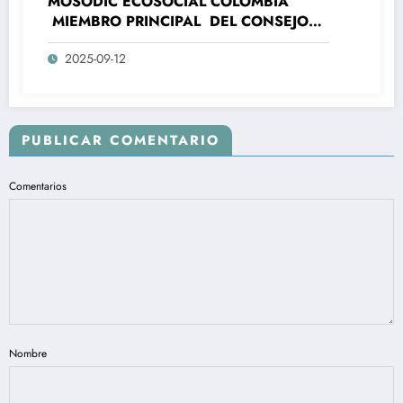
MOSODIC ECOSOCIAL COLOMBIA
MIEMBRO PRINCIPAL DEL CONSEJO
NACIONAL DE PAZ , RECONCILIACIÓN
2025-09-12
Y CONVIVENCIA- CNPRC -RECHAZA EL
NEPOTISMO Y CLIENTELISMO DEL
MINISTERIO DE LA IGUALDAD Y
EQUIDAD, DONDE SE SUPLANTO LA
REPRESENTACION SUSTANTIVA DE
PUBLICAR COMENTARIO
LAS PERSONAS CON DISCAPACIDAD
EN COLOMBIA.
Comentarios
Nombre