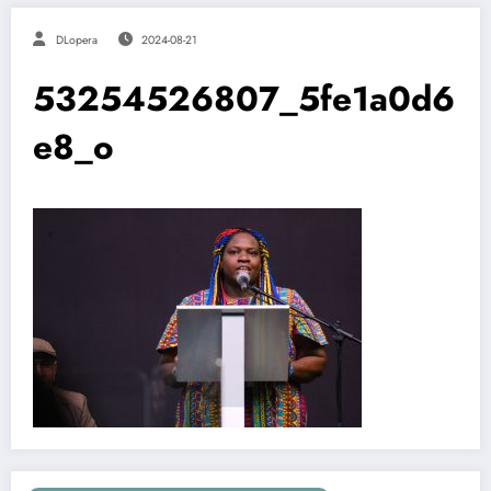
DLopera
2024-08-21
53254526807_5fe1a0d6
e8_o