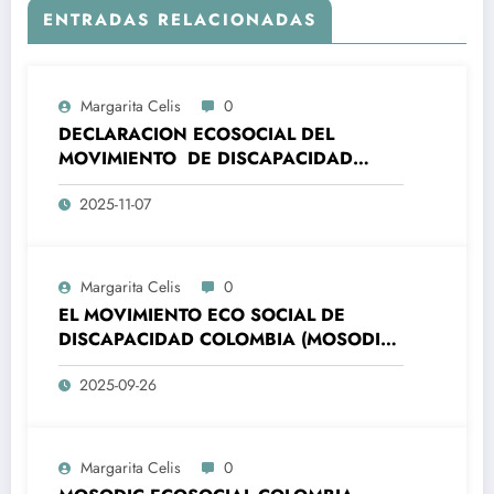
ENTRADAS RELACIONADAS
Margarita Celis
0
DECLARACION ECOSOCIAL DEL
MOVIMIENTO DE DISCAPACIDAD
COLOMBIA – MOSODIC- A LA
2025-11-07
ORGANIZACIONES DE LA SOCIEDAD
CIVIL DE AMÉRICA LATINA Y EL CARIBE
(ALC) Y DE LA UNIÓN EUROPEA (UE)
ALC-UE- SANTA MARTA, 7 Y 8
Margarita Celis
0
NOVIEMBRE 2025
EL MOVIMIENTO ECO SOCIAL DE
DISCAPACIDAD COLOMBIA (MOSODIC),
SE COMPLACE EN MANIFESTAR A LA
2025-09-26
OPINIÓN PÚBLICA, LA ADHESIÓN A LA
CAMPAÑA PRESIDENCIAL DEL PRE-
CANDIDATO PRESIDENCIAL DE
COLOMBIA IVAN CEPEDA.
Margarita Celis
0