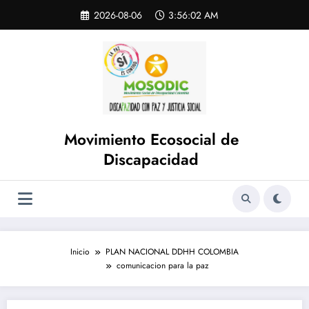
Saltar
Skip
2026-08-06
3:56:02 AM
to
al
content
contenido
Movimiento Ecosocial de
Discapacidad
Inicio
PLAN NACIONAL DDHH COLOMBIA
comunicacion para la paz