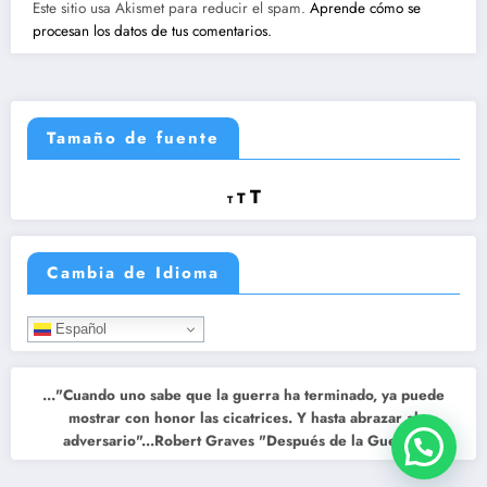
Este sitio usa Akismet para reducir el spam.
Aprende cómo se
procesan los datos de tus comentarios.
Tamaño de fuente
Reducir
Restablecer
Aumentar
T
T
T
tamaño
tamaño
tamaño
de
de
fuente.
de
fuente
Cambia de Idioma
fuente.
Español
..."Cuando uno sabe que la guerra ha terminado, ya puede
mostrar con honor las cicatrices. Y hasta abrazar al
adversario"...Robert Graves "Después de la Guerra"