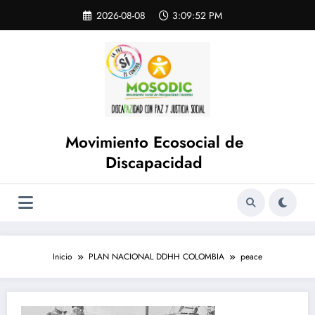
Saltar
Skip
2026-08-08
3:09:52 PM
to
al
content
contenido
Movimiento Ecosocial de
Discapacidad
Inicio
PLAN NACIONAL DDHH COLOMBIA
peace