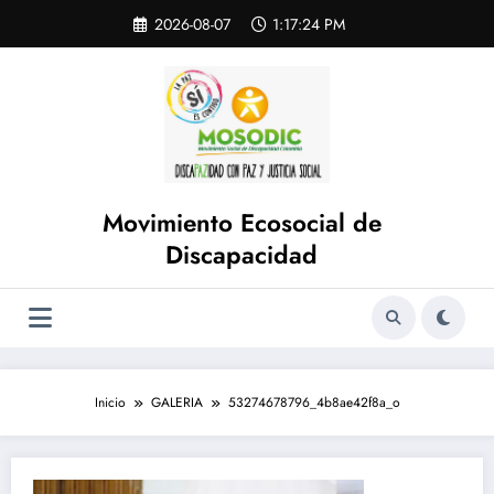
Saltar
Skip
2026-08-07
1:17:24 PM
to
al
content
contenido
Movimiento Ecosocial de
Discapacidad
Inicio
GALERIA
53274678796_4b8ae42f8a_o