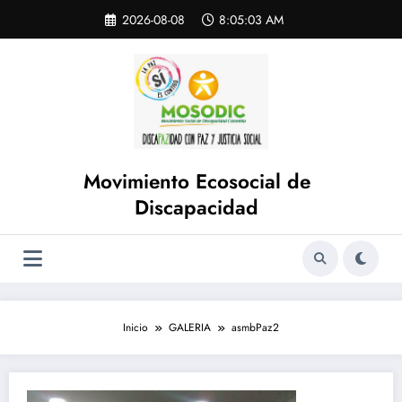
Saltar
Skip
2026-08-08
8:05:03 AM
to
al
content
contenido
Movimiento Ecosocial de
Discapacidad
Inicio
GALERIA
asmbPaz2