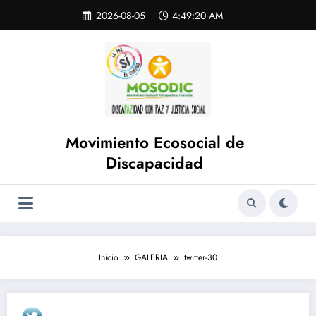
Saltar
Skip
2026-08-05
4:49:20 AM
to
al
content
contenido
Movimiento Ecosocial de
Discapacidad
Inicio
GALERIA
twitter-30