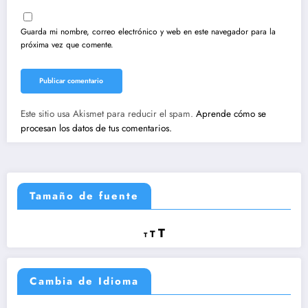
Guarda mi nombre, correo electrónico y web en este navegador para la
próxima vez que comente.
Este sitio usa Akismet para reducir el spam.
Aprende cómo se
procesan los datos de tus comentarios.
Tamaño de fuente
Reducir
Restablecer
Aumentar
T
T
T
tamaño
tamaño
tamaño
de
de
fuente.
de
fuente
Cambia de Idioma
fuente.