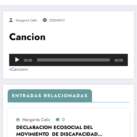
Margarita Cellis
2020-09-21
Cancion
Reproductor
00:00
00:00
de
audio
«Cancion».
ENTRADAS RELACIONADAS
Margarita Celis
0
DECLARACION ECOSOCIAL DEL
MOVIMIENTO DE DISCAPACIDAD