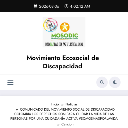
Saltar
Skip
2026-08-06
4:02:12 AM
to
al
content
contenido
Movimiento Ecosocial de
Discapacidad
Inicio
Noticias
COMUNICADO DEL MOVIMIENTO SOCIAL DE DISCAPACIDAD
COLOMBIA LOS DERECHOS SON PARA CUIDAR LA VIDA DE LAS
PERSONAS POR UNA CUIDADANÍA ACTIVA #SOMOSMASPORLAVIDA
Cancion