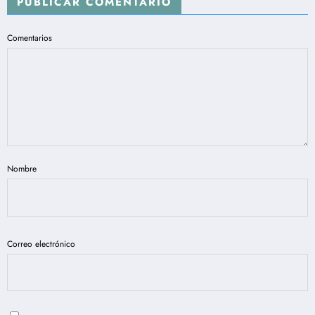
REPRESENTACION SUSTANTIVA DE
PUBLICAR COMENTARIO
LAS PERSONAS CON DISCAPACIDAD
EN COLOMBIA.
Comentarios
Nombre
Correo electrónico