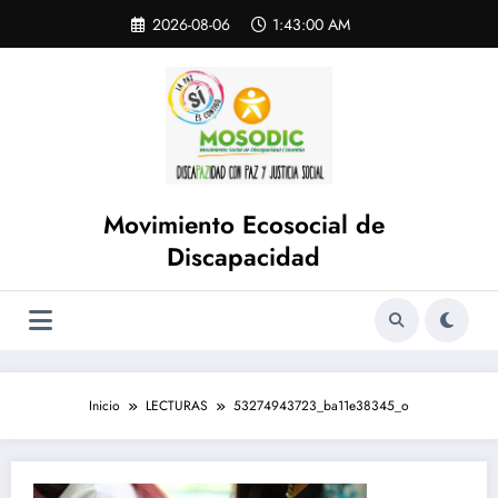
Saltar
Skip
2026-08-06
1:43:00 AM
to
al
content
contenido
Movimiento Ecosocial de
Discapacidad
Inicio
LECTURAS
53274943723_ba11e38345_o