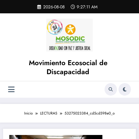
Saltar
Skip
2026-08-08
9:27:11 AM
to
al
content
contenido
Movimiento Ecosocial de
Discapacidad
Inicio
LECTURAS
53275023384_cd5cd598e0_o