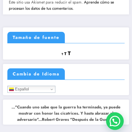
Este sitio usa Akismet para reducir el spam.
Aprende cómo se
procesan los datos de tus comentarios.
Tamaño de fuente
Reducir
Restablecer
Aumentar
T
T
T
tamaño
tamaño
tamaño
de
de
fuente.
de
fuente
Cambia de Idioma
fuente.
Español
..."Cuando uno sabe que la guerra ha terminado, ya puede
mostrar con honor las cicatrices. Y hasta abrazar al
adversario"...Robert Graves "Después de la Guerra"