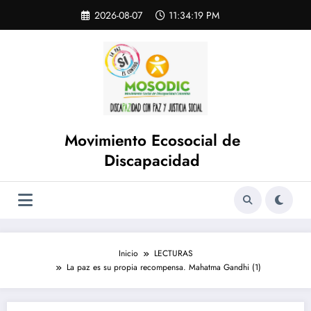
Saltar
Skip
2026-08-07
11:34:19 PM
to
al
content
contenido
Movimiento Ecosocial de
Discapacidad
Inicio
LECTURAS
La paz es su propia recompensa. Mahatma Gandhi (1)