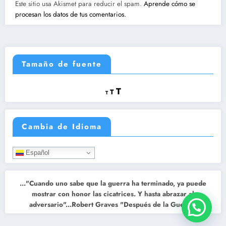
Este sitio usa Akismet para reducir el spam.
Aprende cómo se
procesan los datos de tus comentarios.
Tamaño de fuente
Reducir
Restablecer
Aumentar
T
T
T
tamaño
tamaño
tamaño
de
de
fuente.
de
fuente
Cambia de Idioma
fuente.
Español
..."Cuando uno sabe que la guerra ha terminado, ya puede
mostrar con honor las cicatrices. Y hasta abrazar al
adversario"...Robert Graves "Después de la Guerra"