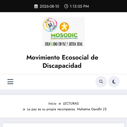
Saltar
Skip
2026-08-10
1:13:05 PM
to
al
content
contenido
Movimiento Ecosocial de
Discapacidad
Inicio
LECTURAS
La paz es su propia recompensa. Mahatma Gandhi (1)