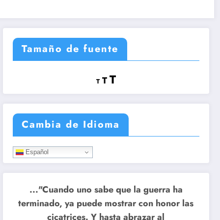
Tamaño de fuente
Reducir
Restablecer
Aumentar
T
T
T
tamaño
tamaño
tamaño
de
de
fuente.
de
fuente
Cambia de Idioma
fuente.
Español
..."Cuando uno sabe que la guerra ha
terminado, ya puede mostrar con honor las
cicatrices. Y hasta abrazar al