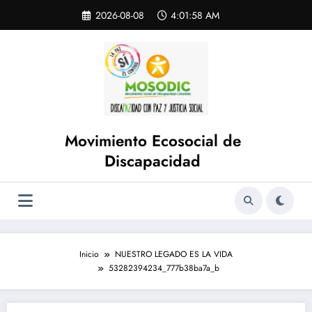
Saltar
Skip
2026-08-08
4:01:58 AM
to
al
content
contenido
Movimiento Ecosocial de
Discapacidad
Inicio
NUESTRO LEGADO ES LA VIDA
53282394234_777b38ba7a_b