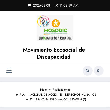
Saltar
Skip
2026-08-08
11:03:59 AM
to
al
content
contenido
Movimiento Ecosocial de
Discapacidad
Inicio
Publicaciones
PLAN NACIONAL DE ACCION EN DERECHOS HUMANOS
811435e1-7d8c-4396-beec-0011331e19b7 (1)