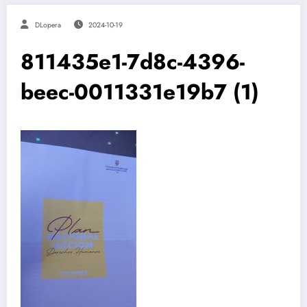
DLopera
2024-10-19
811435e1-7d8c-4396-
beec-0011331e19b7 (1)