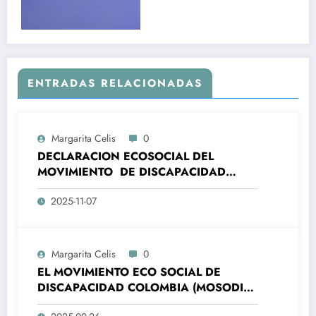
ENTRADAS RELACIONADAS
Margarita Celis
0
DECLARACION ECOSOCIAL DEL
MOVIMIENTO DE DISCAPACIDAD
COLOMBIA – MOSODIC- A LA
2025-11-07
ORGANIZACIONES DE LA SOCIEDAD
CIVIL DE AMÉRICA LATINA Y EL CARIBE
(ALC) Y DE LA UNIÓN EUROPEA (UE)
ALC-UE- SANTA MARTA, 7 Y 8
Margarita Celis
0
NOVIEMBRE 2025
EL MOVIMIENTO ECO SOCIAL DE
DISCAPACIDAD COLOMBIA (MOSODIC),
SE COMPLACE EN MANIFESTAR A LA