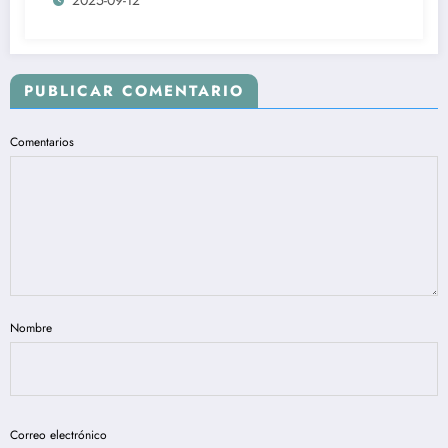
Y CONVIVENCIA- CNPRC -RECHAZA EL
NEPOTISMO Y CLIENTELISMO DEL
MINISTERIO DE LA IGUALDAD Y
EQUIDAD, DONDE SE SUPLANTO LA
REPRESENTACION SUSTANTIVA DE
PUBLICAR COMENTARIO
LAS PERSONAS CON DISCAPACIDAD
EN COLOMBIA.
Comentarios
Nombre
Correo electrónico