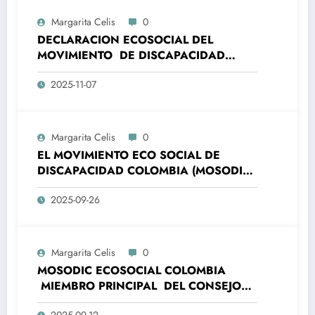
Margarita Celis
0
DECLARACION ECOSOCIAL DEL
MOVIMIENTO DE DISCAPACIDAD
COLOMBIA – MOSODIC- A LA
2025-11-07
ORGANIZACIONES DE LA SOCIEDAD
CIVIL DE AMÉRICA LATINA Y EL CARIBE
(ALC) Y DE LA UNIÓN EUROPEA (UE)
ALC-UE- SANTA MARTA, 7 Y 8
Margarita Celis
0
NOVIEMBRE 2025
EL MOVIMIENTO ECO SOCIAL DE
DISCAPACIDAD COLOMBIA (MOSODIC),
SE COMPLACE EN MANIFESTAR A LA
2025-09-26
OPINIÓN PÚBLICA, LA ADHESIÓN A LA
CAMPAÑA PRESIDENCIAL DEL PRE-
CANDIDATO PRESIDENCIAL DE
COLOMBIA IVAN CEPEDA.
Margarita Celis
0
MOSODIC ECOSOCIAL COLOMBIA
MIEMBRO PRINCIPAL DEL CONSEJO
NACIONAL DE PAZ , RECONCILIACIÓN
2025-09-12