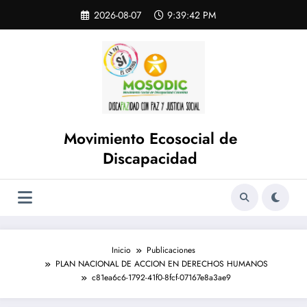
Saltar
Skip
2026-08-07
9:39:42 PM
to
al
content
contenido
Movimiento Ecosocial de
Discapacidad
Inicio
Publicaciones
PLAN NACIONAL DE ACCION EN DERECHOS HUMANOS
c81ea6c6-1792-41f0-8fcf-07167e8a3ae9