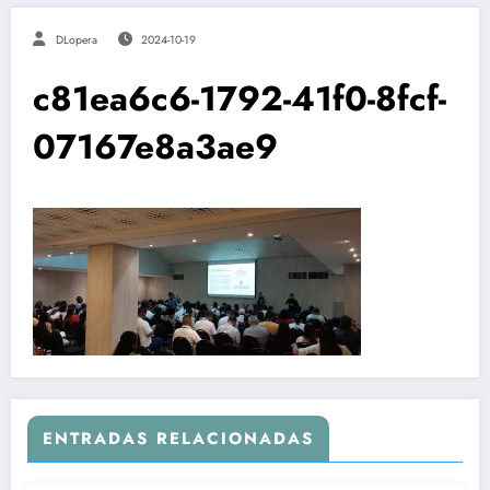
DLopera
2024-10-19
c81ea6c6-1792-41f0-8fcf-
07167e8a3ae9
ENTRADAS RELACIONADAS