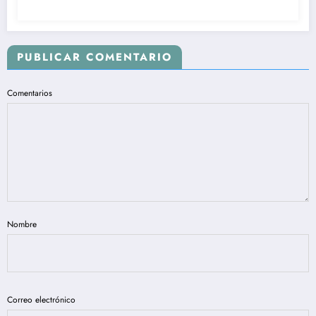
NEPOTISMO Y CLIENTELISMO DEL
MINISTERIO DE LA IGUALDAD Y
EQUIDAD, DONDE SE SUPLANTO LA
REPRESENTACION SUSTANTIVA DE
PUBLICAR COMENTARIO
LAS PERSONAS CON DISCAPACIDAD
EN COLOMBIA.
Comentarios
Nombre
Correo electrónico