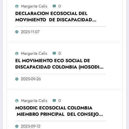
Margarita Celis
0
DECLARACION ECOSOCIAL DEL
MOVIMIENTO DE DISCAPACIDAD
COLOMBIA – MOSODIC- A LA
2025-11-07
ORGANIZACIONES DE LA SOCIEDAD
CIVIL DE AMÉRICA LATINA Y EL CARIBE
(ALC) Y DE LA UNIÓN EUROPEA (UE)
ALC-UE- SANTA MARTA, 7 Y 8
Margarita Celis
0
NOVIEMBRE 2025
EL MOVIMIENTO ECO SOCIAL DE
DISCAPACIDAD COLOMBIA (MOSODIC),
SE COMPLACE EN MANIFESTAR A LA
2025-09-26
OPINIÓN PÚBLICA, LA ADHESIÓN A LA
CAMPAÑA PRESIDENCIAL DEL PRE-
CANDIDATO PRESIDENCIAL DE
COLOMBIA IVAN CEPEDA.
Margarita Celis
0
MOSODIC ECOSOCIAL COLOMBIA
MIEMBRO PRINCIPAL DEL CONSEJO
NACIONAL DE PAZ , RECONCILIACIÓN
2025-09-12
Y CONVIVENCIA- CNPRC -RECHAZA EL