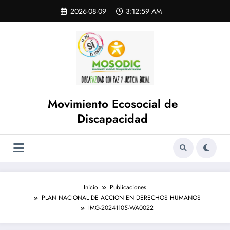
Saltar
Skip
2026-08-09
3:12:59 AM
to
al
content
contenido
Movimiento Ecosocial de
Discapacidad
Inicio
Publicaciones
PLAN NACIONAL DE ACCION EN DERECHOS HUMANOS
IMG-20241105-WA0022