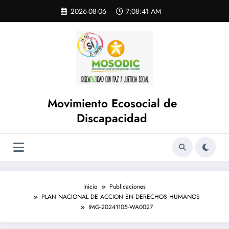
Saltar
Skip
2026-08-06
7:08:41 AM
to
al
content
contenido
Movimiento Ecosocial de
Discapacidad
Inicio
Publicaciones
PLAN NACIONAL DE ACCION EN DERECHOS HUMANOS
IMG-20241105-WA0027