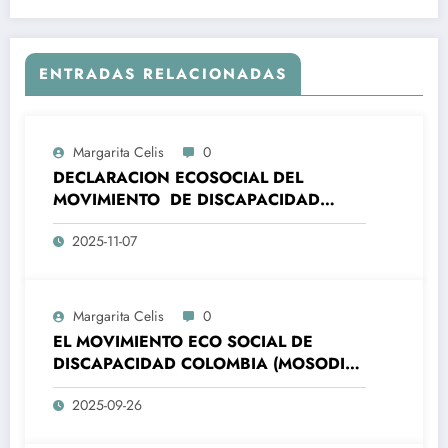
ENTRADAS RELACIONADAS
Margarita Celis
0
DECLARACION ECOSOCIAL DEL
MOVIMIENTO DE DISCAPACIDAD
COLOMBIA – MOSODIC- A LA
2025-11-07
ORGANIZACIONES DE LA SOCIEDAD
CIVIL DE AMÉRICA LATINA Y EL CARIBE
(ALC) Y DE LA UNIÓN EUROPEA (UE)
ALC-UE- SANTA MARTA, 7 Y 8
Margarita Celis
0
NOVIEMBRE 2025
EL MOVIMIENTO ECO SOCIAL DE
DISCAPACIDAD COLOMBIA (MOSODIC),
SE COMPLACE EN MANIFESTAR A LA
2025-09-26
OPINIÓN PÚBLICA, LA ADHESIÓN A LA
CAMPAÑA PRESIDENCIAL DEL PRE-