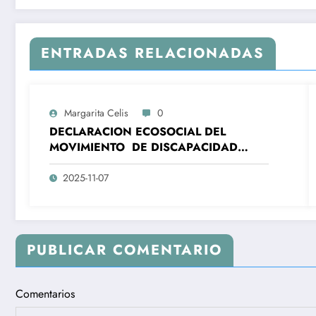
ENTRADAS RELACIONADAS
Margarita Celis
0
DECLARACION ECOSOCIAL DEL
MOVIMIENTO DE DISCAPACIDAD
COLOMBIA – MOSODIC- A LA
ORGANIZACIONES DE LA SOCIEDAD
2025-11-07
CIVIL DE AMÉRICA LATINA Y EL
CARIBE (ALC) Y DE LA UNIÓN
EUROPEA (UE) ALC-UE- SANTA MARTA,
7 Y 8 NOVIEMBRE 2025
PUBLICAR COMENTARIO
Comentarios