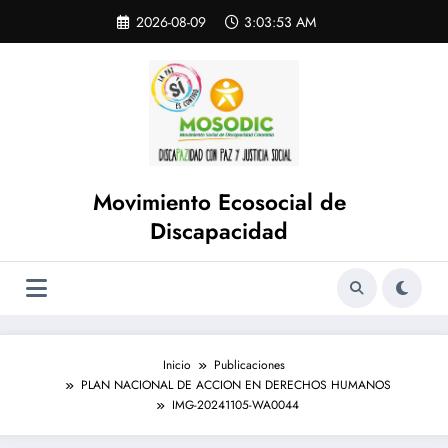
Saltar
Skip
2026-08-09
3:03:53 AM
to
al
content
contenido
Movimiento Ecosocial de
Discapacidad
Inicio
Publicaciones
PLAN NACIONAL DE ACCION EN DERECHOS HUMANOS
IMG-20241105-WA0044