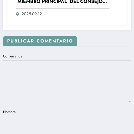
MIEMBRO PRINCIPAL DEL CONSEJO
NACIONAL DE PAZ , RECONCILIACIÓN
2025-09-12
Y CONVIVENCIA- CNPRC -RECHAZA EL
NEPOTISMO Y CLIENTELISMO DEL
MINISTERIO DE LA IGUALDAD Y
EQUIDAD, DONDE SE SUPLANTO LA
REPRESENTACION SUSTANTIVA DE
PUBLICAR COMENTARIO
LAS PERSONAS CON DISCAPACIDAD
EN COLOMBIA.
Comentarios
Nombre