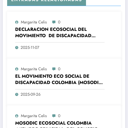
Margarita Celis
0
DECLARACION ECOSOCIAL DEL
MOVIMIENTO DE DISCAPACIDAD
COLOMBIA – MOSODIC- A LA
2025-11-07
ORGANIZACIONES DE LA SOCIEDAD
CIVIL DE AMÉRICA LATINA Y EL CARIBE
(ALC) Y DE LA UNIÓN EUROPEA (UE)
ALC-UE- SANTA MARTA, 7 Y 8
Margarita Celis
0
NOVIEMBRE 2025
EL MOVIMIENTO ECO SOCIAL DE
DISCAPACIDAD COLOMBIA (MOSODIC),
SE COMPLACE EN MANIFESTAR A LA
2025-09-26
OPINIÓN PÚBLICA, LA ADHESIÓN A LA
CAMPAÑA PRESIDENCIAL DEL PRE-
CANDIDATO PRESIDENCIAL DE
COLOMBIA IVAN CEPEDA.
Margarita Celis
0
MOSODIC ECOSOCIAL COLOMBIA