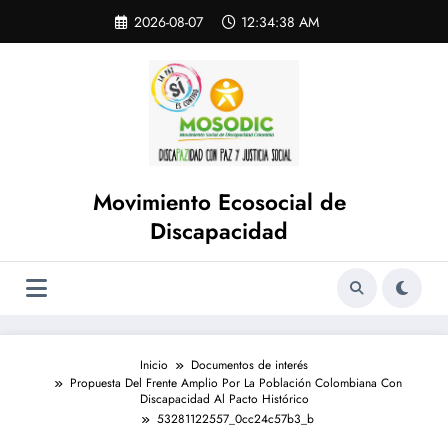
Saltar
Skip
2026-08-07
12:34:38 AM
to
al
content
contenido
Movimiento Ecosocial de
Discapacidad
Inicio
Documentos de interés
Propuesta Del Frente Amplio Por La Población Colombiana Con
Discapacidad Al Pacto Histórico
53281122557_0cc24c57b3_b