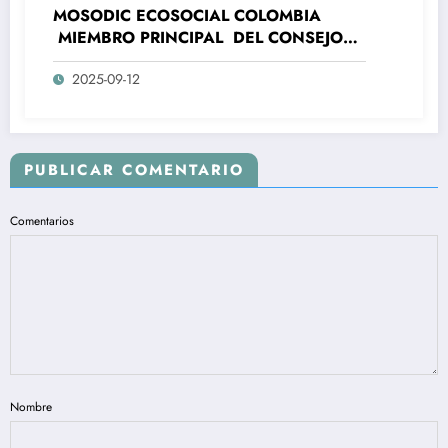
MOSODIC ECOSOCIAL COLOMBIA
MIEMBRO PRINCIPAL DEL CONSEJO
NACIONAL DE PAZ , RECONCILIACIÓN
2025-09-12
Y CONVIVENCIA- CNPRC -RECHAZA EL
NEPOTISMO Y CLIENTELISMO DEL
MINISTERIO DE LA IGUALDAD Y
EQUIDAD, DONDE SE SUPLANTO LA
REPRESENTACION SUSTANTIVA DE
PUBLICAR COMENTARIO
LAS PERSONAS CON DISCAPACIDAD
EN COLOMBIA.
Comentarios
Nombre