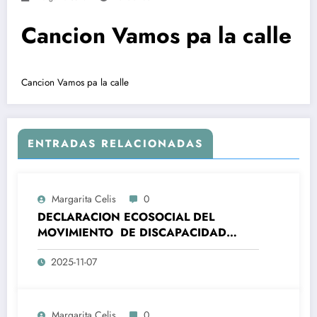
Cancion Vamos pa la calle
Cancion Vamos pa la calle
ENTRADAS RELACIONADAS
Margarita Celis
0
DECLARACION ECOSOCIAL DEL
MOVIMIENTO DE DISCAPACIDAD
COLOMBIA – MOSODIC- A LA
2025-11-07
ORGANIZACIONES DE LA SOCIEDAD
CIVIL DE AMÉRICA LATINA Y EL CARIBE
(ALC) Y DE LA UNIÓN EUROPEA (UE)
ALC-UE- SANTA MARTA, 7 Y 8
Margarita Celis
0