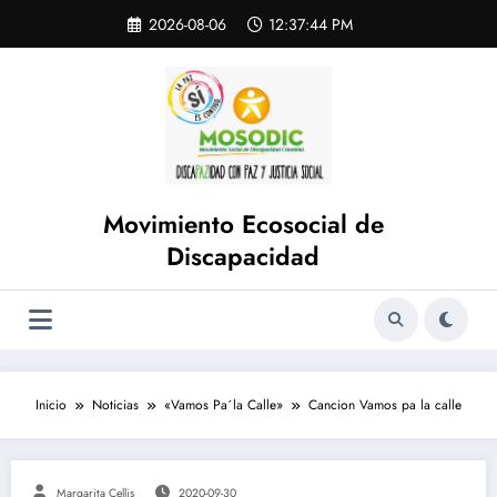
Saltar
Skip
2026-08-06
12:37:44 PM
to
al
content
contenido
Movimiento Ecosocial de
Discapacidad
Inicio
Noticias
«Vamos Pa´la Calle»
Cancion Vamos pa la calle
Margarita Cellis
2020-09-30