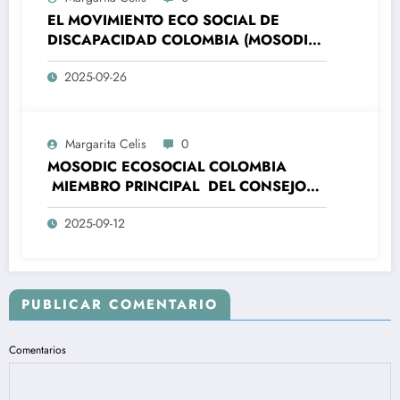
NOVIEMBRE 2025
EL MOVIMIENTO ECO SOCIAL DE
DISCAPACIDAD COLOMBIA (MOSODIC),
SE COMPLACE EN MANIFESTAR A LA
2025-09-26
OPINIÓN PÚBLICA, LA ADHESIÓN A LA
CAMPAÑA PRESIDENCIAL DEL PRE-
CANDIDATO PRESIDENCIAL DE
COLOMBIA IVAN CEPEDA.
Margarita Celis
0
MOSODIC ECOSOCIAL COLOMBIA
MIEMBRO PRINCIPAL DEL CONSEJO
NACIONAL DE PAZ , RECONCILIACIÓN
2025-09-12
Y CONVIVENCIA- CNPRC -RECHAZA EL
NEPOTISMO Y CLIENTELISMO DEL
MINISTERIO DE LA IGUALDAD Y
EQUIDAD, DONDE SE SUPLANTO LA
REPRESENTACION SUSTANTIVA DE
PUBLICAR COMENTARIO
LAS PERSONAS CON DISCAPACIDAD
EN COLOMBIA.
Comentarios