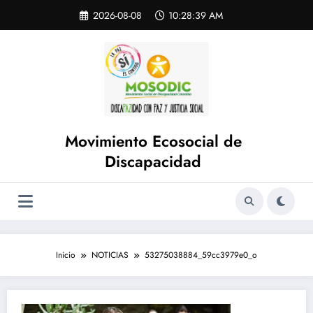
Saltar
Skip
2026-08-08
10:28:39 AM
to
al
content
contenido
Movimiento Ecosocial de
Discapacidad
Inicio
NOTICIAS
53275038884_59cc3979e0_o