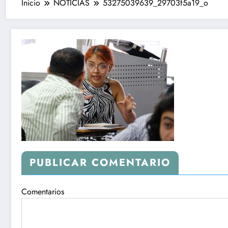
Inicio
NOTICIAS
53275039639_29703f5a19_o
PUBLICAR COMENTARIO
Comentarios