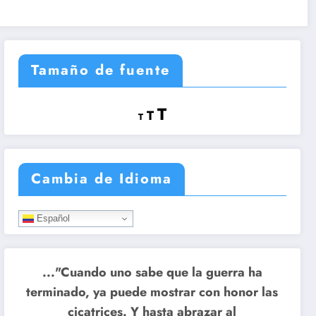
Tamaño de fuente
Reducir
Restablecer
Aumentar
T
T
T
tamaño
tamaño
tamaño
de
de
fuente.
de
fuente
Cambia de Idioma
fuente.
Español
..."Cuando uno sabe que la guerra ha
terminado, ya puede mostrar con honor las
cicatrices. Y hasta abrazar al