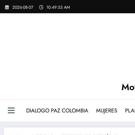
Saltar
Skip
2026-08-07
10:49:53 AM
to
al
content
contenido
Mov
DIALOGO PAZ COLOMBIA
MUJERES
PLA