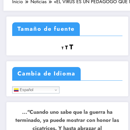
Inicio
Noticias
«EL VIRUS ES UN PEDAGOGO QUE N
Tamaño de fuente
Reducir
Restablecer
Aumentar
T
T
T
tamaño
tamaño
tamaño
de
de
fuente.
de
fuente
Cambia de Idioma
fuente.
Español
..."Cuando uno sabe que la guerra ha
terminado, ya puede mostrar con honor las
cicatrices. Y hasta abrazar al