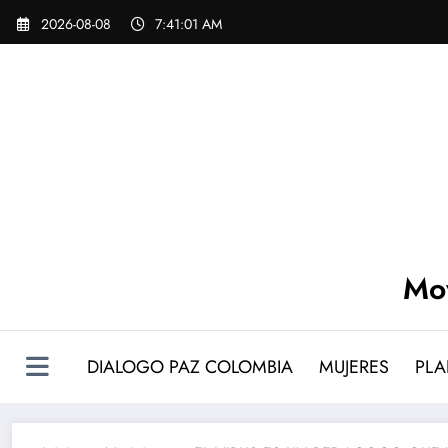
Saltar
Skip
2026-08-08
7:41:02 AM
to
al
content
contenido
Mov
DIALOGO PAZ COLOMBIA
MUJERES
PLA