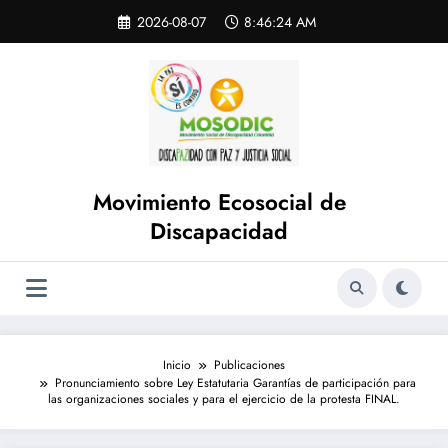
Saltar
Skip
2026-08-07
8:46:24 AM
to
al
content
contenido
Movimiento Ecosocial de
Discapacidad
Inicio
Publicaciones
Pronunciamiento sobre Ley Estatutaria Garantías de participación para
las organizaciones sociales y para el ejercicio de la protesta FINAL.