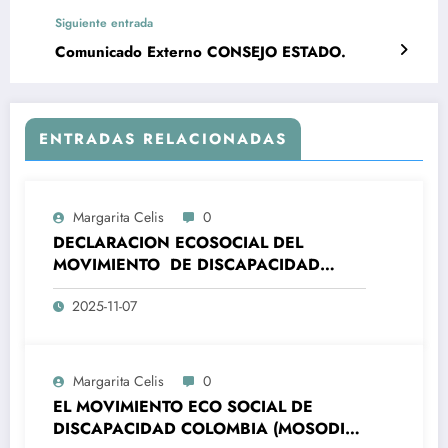
Siguiente entrada
Comunicado Externo CONSEJO ESTADO.
ENTRADAS RELACIONADAS
Margarita Celis
0
DECLARACION ECOSOCIAL DEL
MOVIMIENTO DE DISCAPACIDAD
COLOMBIA – MOSODIC- A LA
2025-11-07
ORGANIZACIONES DE LA SOCIEDAD
CIVIL DE AMÉRICA LATINA Y EL CARIBE
(ALC) Y DE LA UNIÓN EUROPEA (UE)
ALC-UE- SANTA MARTA, 7 Y 8
Margarita Celis
0
NOVIEMBRE 2025
EL MOVIMIENTO ECO SOCIAL DE
DISCAPACIDAD COLOMBIA (MOSODIC),