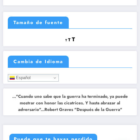
Tamaño de fuente
Reducir
Restablecer
Aumentar
T
T
T
tamaño
tamaño
tamaño
de
de
fuente.
de
fuente
Cambia de Idioma
fuente.
Español
..."Cuando uno sabe que la guerra ha terminado, ya puede
mostrar con honor las cicatrices. Y hasta abrazar al
adversario"...Robert Graves "Después de la Guerra"
Puede que te hayas perdido