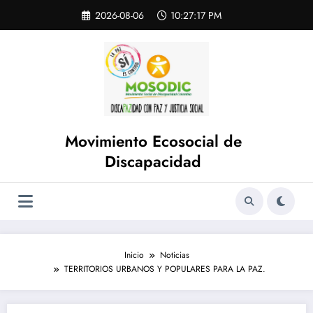
Saltar
Skip
2026-08-06
10:27:17 PM
to
al
content
contenido
Movimiento Ecosocial de
Discapacidad
Inicio
Noticias
TERRITORIOS URBANOS Y POPULARES PARA LA PAZ.