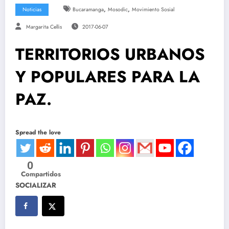
,
,
Noticias
Bucaramanga
Mosodic
Movimiento Sosial
Margarita Cellis
2017-06-07
TERRITORIOS URBANOS
Y POPULARES PARA LA
PAZ.
Spread the love
0
Compartidos
SOCIALIZAR