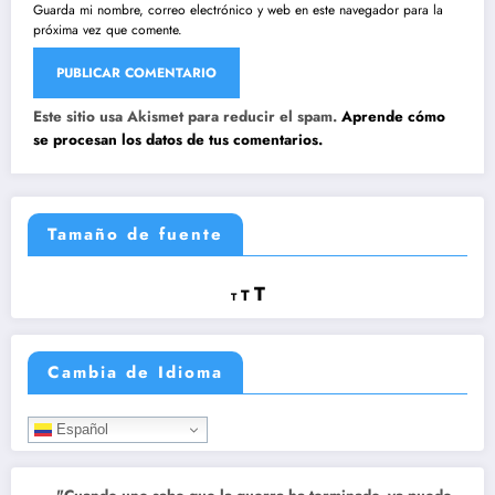
Guarda mi nombre, correo electrónico y web en este navegador para la
próxima vez que comente.
Este sitio usa Akismet para reducir el spam.
Aprende cómo
se procesan los datos de tus comentarios.
Tamaño de fuente
Reducir
Restablecer
Aumentar
T
T
T
tamaño
tamaño
tamaño
de
de
fuente.
de
fuente
Cambia de Idioma
fuente.
Español